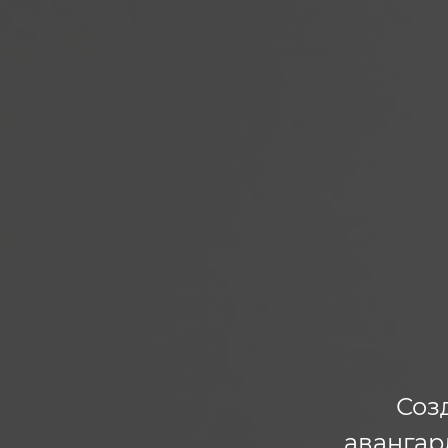
Соз
авангар