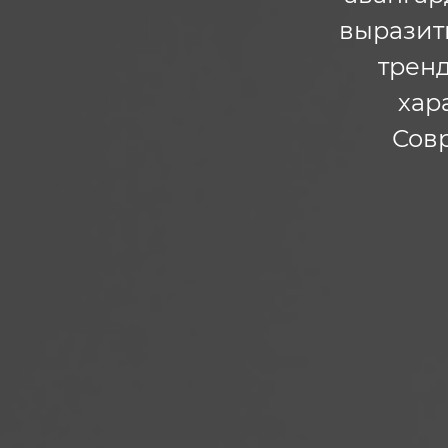
выразить
тренд
хар
Сов