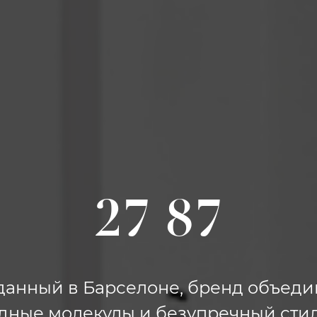
27 87
данный в Барселоне, бренд объеди
дные молекулы и безупречный стил