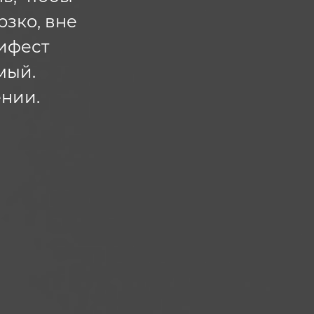
рзко, вне
нифест
мый.
нии.