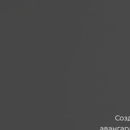
Соз
авангар