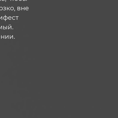
рзко, вне
нифест
мый.
нии.