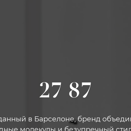
27 87
данный в Барселоне, бренд объеди
дные молекулы и безупречный стил