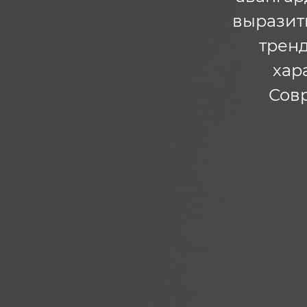
выразить
тренд
хар
Сов