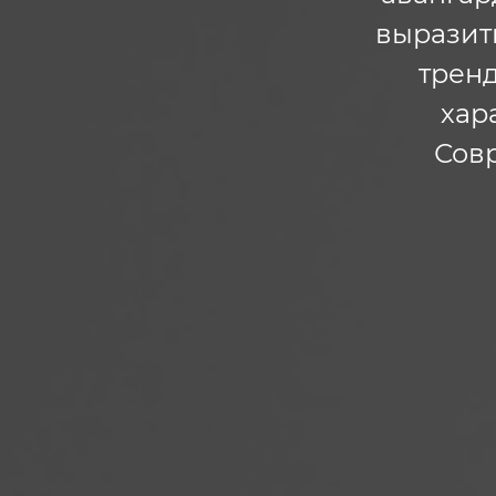
выразить
тренд
хар
Сов