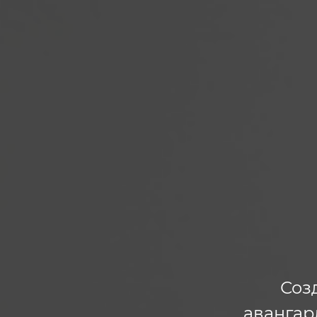
Соз
авангар