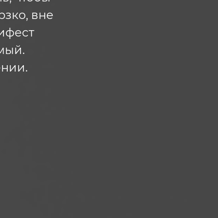
рзко, вне
нифест
мый.
нии.