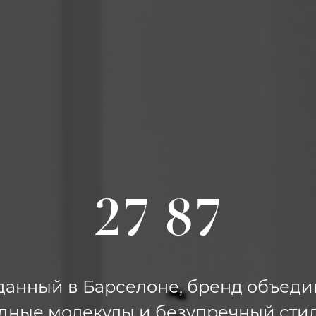
27 87
данный в Барселоне, бренд объеди
дные молекулы и безупречный стил