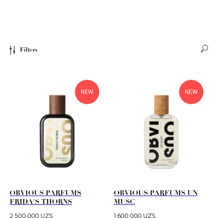
Filters
NEW
NEW
OBVIOUS PARFUMS
OBVIOUS PARFUMS UN
FRIDA'S THORNS
MUSC
2 500 000
UZS
1 600 000
UZS