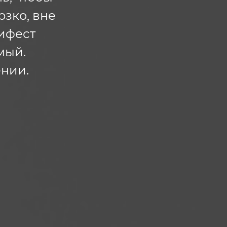
рзко, вне
нифест
мый.
нии.