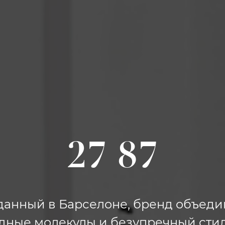
27 87
данный в Барселоне, бренд объеди
дные молекулы и безупречный стил