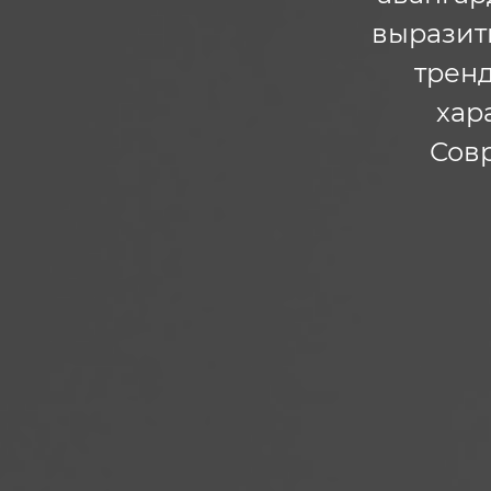
выразить
тренд
хар
Сов