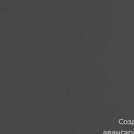
Соз
авангар