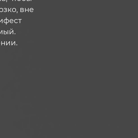
рзко, вне
нифест
мый.
нии.