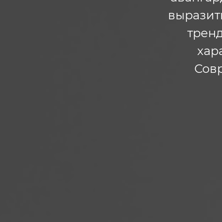
выразить
тренд
хар
Сов