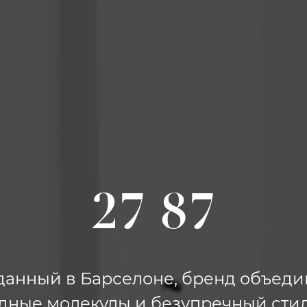
27 87
данный в Барселоне, бренд объеди
дные молекулы и безупречный стил