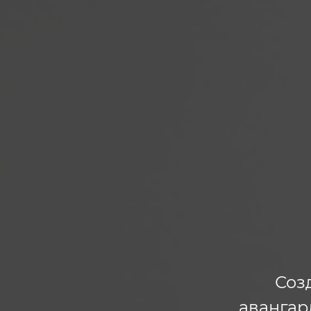
Соз
авангар