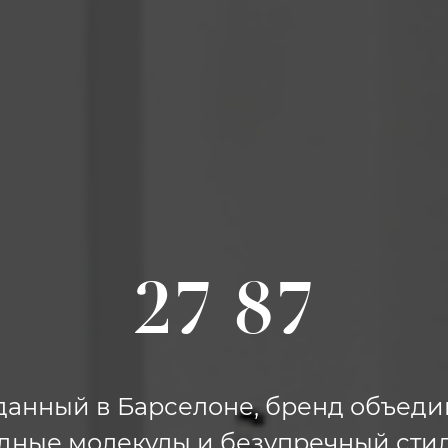
27 87
данный в Барселоне, бренд объеди
дные молекулы и безупречный стил