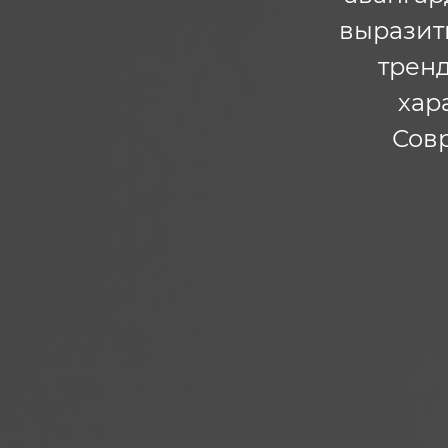
выразить
тренд
хар
Сов