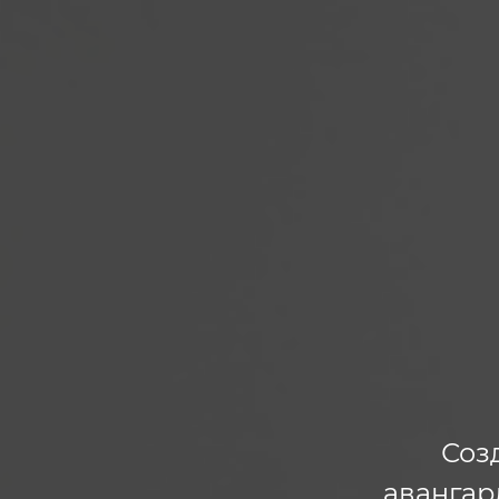
Соз
авангар