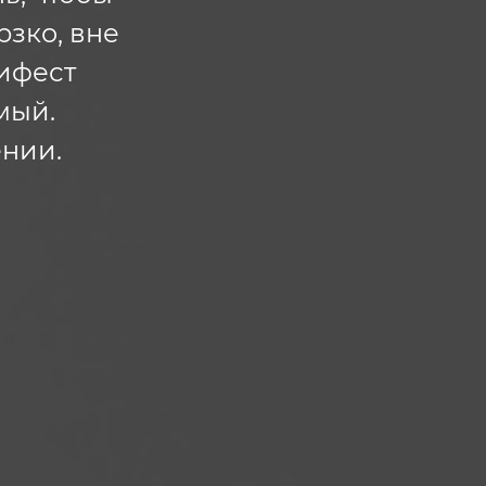
рзко, вне
нифест
мый.
нии.