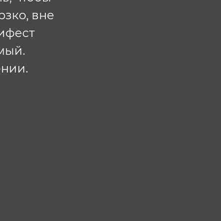
рзко, вне
нифест
мый.
нии.