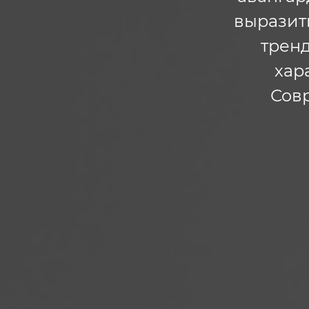
выразить
тренд
хар
Сов