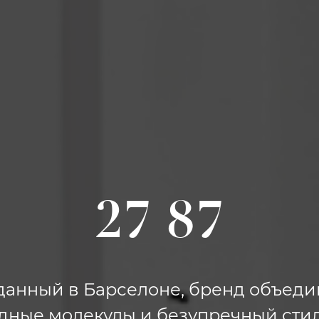
27 87
данный в Барселоне, бренд объеди
дные молекулы и безупречный стил