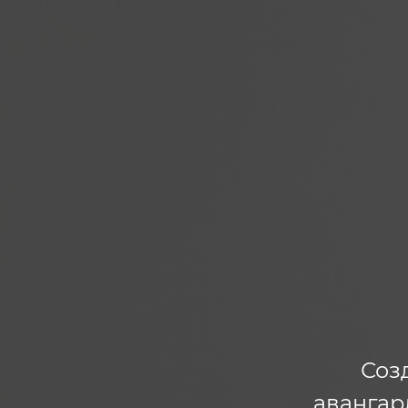
Соз
авангар